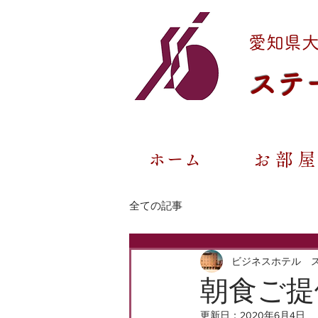
愛知県
ステ
ホーム
お 部 屋
全ての記事
ビジネスホテル 
朝食ご提
更新日：
2020年6月4日